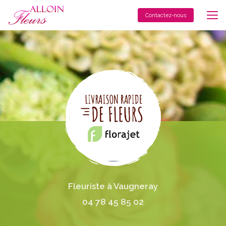
Aller
au
Contactez-nous
contenu
principal
Fleuriste à Vaugneray
04 78 45 85 02