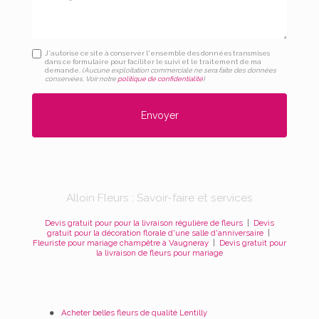
J'autorise ce site à conserver l'ensemble des données transmises
dans ce formulaire pour faciliter le suivi et le traitement de ma
demande.
(Aucune exploitation commerciale ne sera faite des données
conservées. Voir notre
politique de confidentialité
)
Alloin Fleurs : Savoir-faire et services
Devis gratuit pour pour la livraison régulière de fleurs
|
Devis
gratuit pour la décoration florale d'une salle d'anniversaire
|
Fleuriste pour mariage champêtre à Vaugneray
|
Devis gratuit pour
la livraison de fleurs pour mariage
Acheter belles fleurs de qualité Lentilly