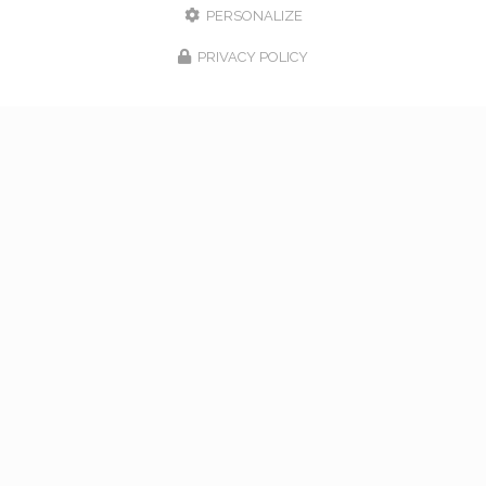
PERSONALIZE
PRIVACY POLICY
17/02/2026
bouquet de mariage à Vaugneray
Venez nous rencontrer pour l'organisation de votre
mariage à Vaugneray et dans l'ouest lyonnais... Vous
souhaitant une agréable visite, si vous avez besoin
d'un complément d'information concernant…