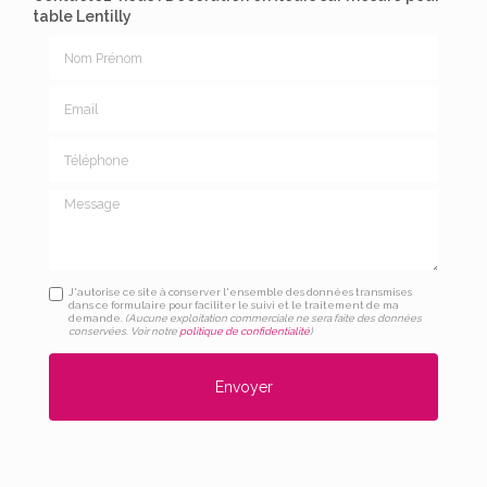
table Lentilly
Nom Prénom
Email
Téléphone
Message
J'autorise ce site à conserver l'ensemble des données transmises
dans ce formulaire pour faciliter le suivi et le traitement de ma
demande.
(Aucune exploitation commerciale ne sera faite des données
conservées. Voir notre
politique de confidentialité
)