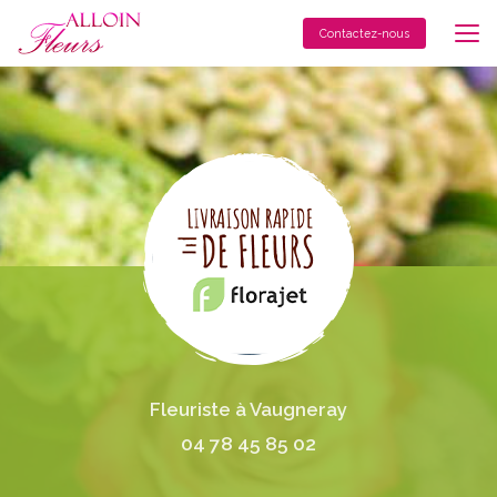
Aller
au
Contactez-nous
contenu
principal
Fleuriste à Vaugneray
04 78 45 85 02