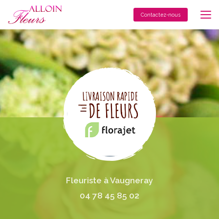
Aller
au
Contactez-nous
contenu
principal
Fleuriste à Vaugneray
04 78 45 85 02