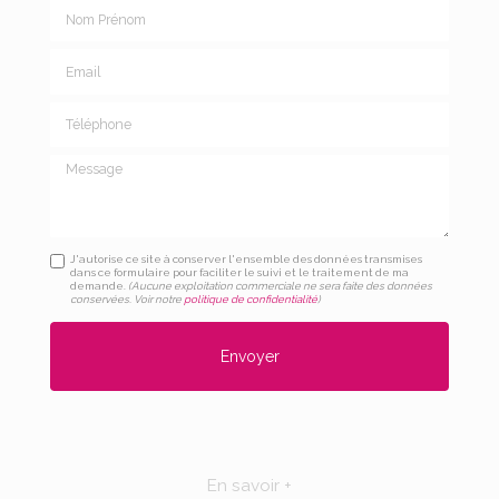
Nom Prénom
Email
Téléphone
Message
J'autorise ce site à conserver l'ensemble des données transmises
dans ce formulaire pour faciliter le suivi et le traitement de ma
demande.
(Aucune exploitation commerciale ne sera faite des données
conservées. Voir notre
politique de confidentialité
)
En savoir +