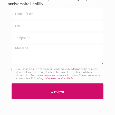
anniversaire Lentilly
Nom Prénom
Email
Téléphone
Message
J'autorise ce site à conserver l'ensemble des données transmises
dans ce formulaire pour faciliter le suivi et le traitement de ma
demande.
(Aucune exploitation commerciale ne sera faite des données
conservées. Voir notre
politique de confidentialité
)