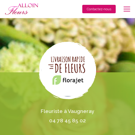
Aller
au
Contactez-nous
contenu
principal
Fleuriste à Vaugneray
04 78 45 85 02