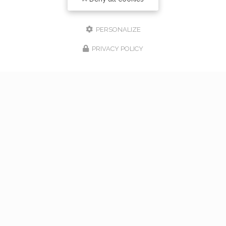
PERSONALIZE
PRIVACY POLICY
17/02/2026
bouquet de mariage à Vaugneray
Venez nous rencontrer pour l'organisation de votre
mariage à Vaugneray et dans l'ouest lyonnais... Vous