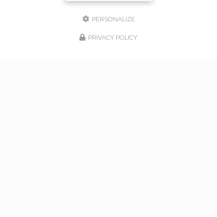
PERSONALIZE
PRIVACY POLICY
17/02/2026
bouquet de mariage à Vaugneray
Venez nous rencontrer pour l'organisation de votre
mariage à Vaugneray et dans l'ouest lyonnais... Vous
souhaitant une agréable visite, si vous avez besoin