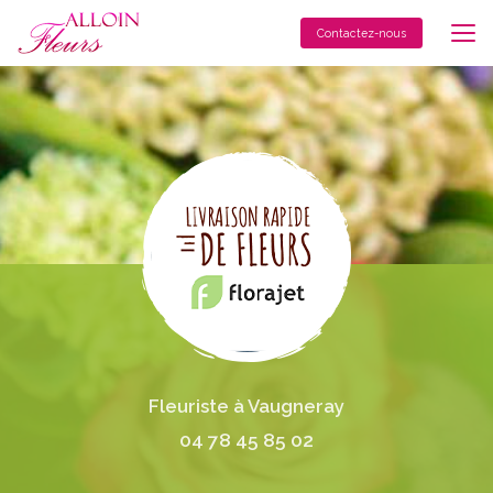
Aller
au
Contactez-nous
contenu
principal
Fleuriste à Vaugneray
04 78 45 85 02