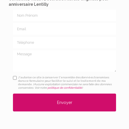
anniversaire Lentilly
Nom Prénom
Email
Téléphone
Message
J'autorise ce site à conserver l'ensemble des données transmises
dans ce formulaire pour faciliter le suivi et le traitement de ma
demande.
(Aucune exploitation commerciale ne sera faite des données
conservées. Voir notre
politique de confidentialité
)