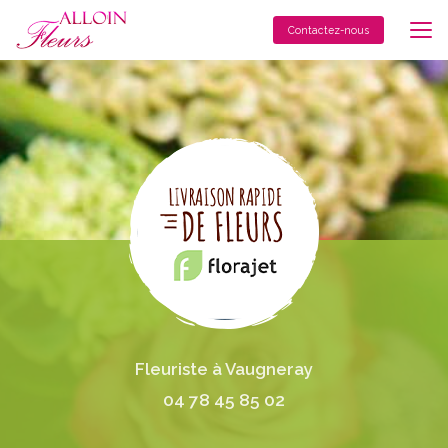
Aller
au
Contactez-nous
contenu
principal
Fleuriste à Vaugneray
04 78 45 85 02