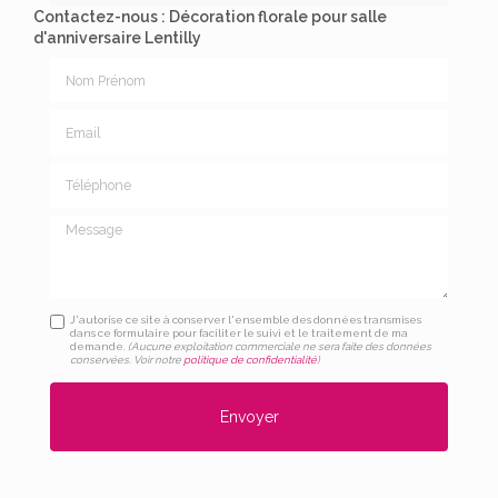
Contactez-nous : Décoration florale pour salle
d'anniversaire Lentilly
Nom Prénom
Email
Téléphone
Message
J'autorise ce site à conserver l'ensemble des données transmises
dans ce formulaire pour faciliter le suivi et le traitement de ma
demande.
(Aucune exploitation commerciale ne sera faite des données
conservées. Voir notre
politique de confidentialité
)