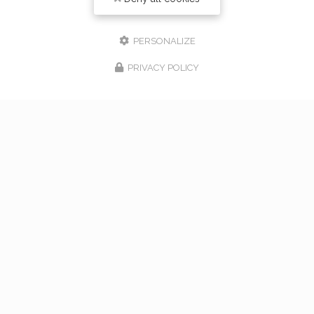
PERSONALIZE
PRIVACY POLICY
17/02/2026
bouquet de mariage à Vaugneray
Venez nous rencontrer pour l'organisation de votre
mariage à Vaugneray et dans l'ouest lyonnais... Vous