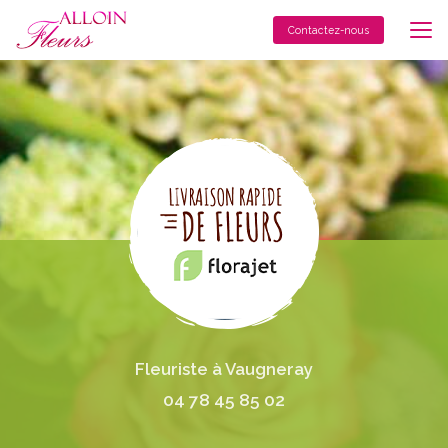
Aller
au
Contactez-nous
contenu
principal
Fleuriste à Vaugneray
04 78 45 85 02