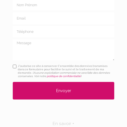
Nom Prénom
Email
Téléphone
Message
J'autorise ce site à conserver l'ensemble des données transmises
dans ce formulaire pour faciliter le suivi et le traitement de ma
demande.
(Aucune exploitation commerciale ne sera faite des données
conservées. Voir notre
politique de confidentialité
)
En savoir +