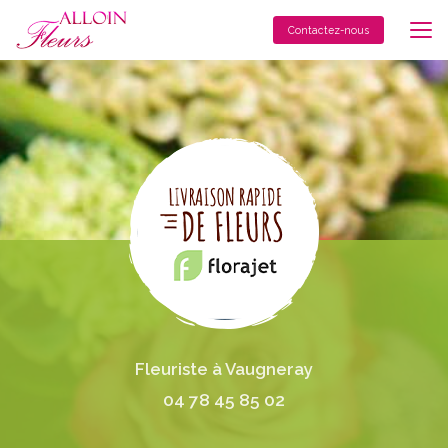
Aller
au
Contactez-nous
contenu
principal
Fleuriste à Vaugneray
04 78 45 85 02