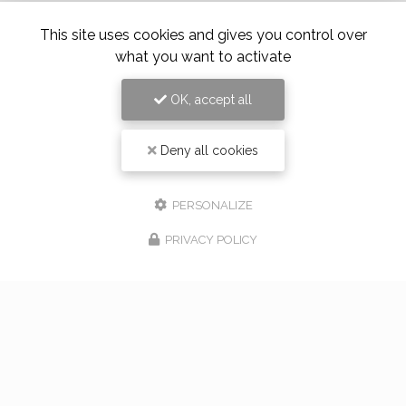
This site uses cookies and gives you control over
what you want to activate
Nous sommes à votre disposition !
OK, accept all
Pour toute question concernant nos fleurs
et nos autres services,
Deny all cookies
contactez Alloin Fleurs dès maintenant.
PERSONALIZE
PRIVACY POLICY
Contactez votre fleuriste dans l'ouest
Lyonnais
Nom Prénom
Société