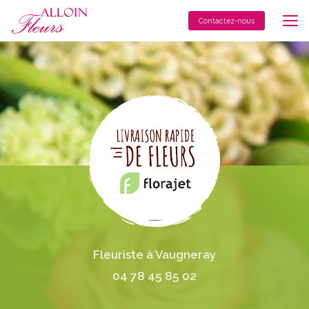
Aller
au
Contactez-nous
contenu
principal
Fleuriste à Vaugneray
04 78 45 85 02