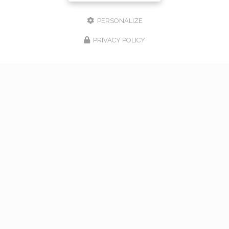
PERSONALIZE
PRIVACY POLICY
17/02/2026
bouquet de mariage à Vaugneray
Venez nous rencontrer pour l'organisation de votre
mariage à Vaugneray et dans l'ouest lyonnais... Vous
souhaitant une agréable visite, si vous avez besoin