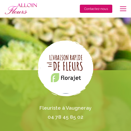
Aller
au
Contactez-nous
contenu
principal
Fleuriste à Vaugneray
04 78 45 85 02