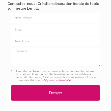
Contactez-nous : Création décoration florale de table
sur mesure Lentilly
Nom Prénom
Email
Téléphone
Message
J'autorise ce site à conserver l'ensemble des données transmises
dans ce formulaire pour faciliter le suivi et le traitement de ma
demande.
(Aucune exploitation commerciale ne sera faite des données
conservées. Voir notre
politique de confidentialité
)