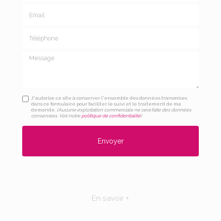
Email
Téléphone
Message
J'autorise ce site à conserver l'ensemble des données transmises
dans ce formulaire pour faciliter le suivi et le traitement de ma
demande.
(Aucune exploitation commerciale ne sera faite des données
conservées. Voir notre
politique de confidentialité
)
En savoir +