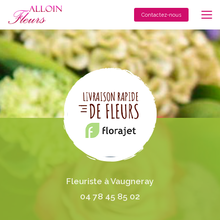
Aller
au
Contactez-nous
contenu
principal
Fleuriste à Vaugneray
04 78 45 85 02