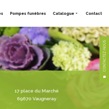
ès
Pompes funèbres
Catalogue
Contact
Bouquets personnalisés
Compositions florales
CONTACTEZ-NOUS
Deuil
Mariage
Plantes
17 place du Marché
69670 Vaugneray