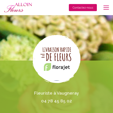
Aller
au
Contactez-nous
contenu
principal
Fleuriste à Vaugneray
04 78 45 85 02