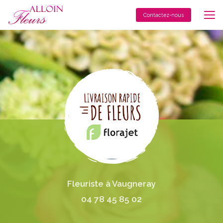
Aller
au
Contactez-nous
contenu
principal
Fleuriste à Vaugneray
04 78 45 85 02