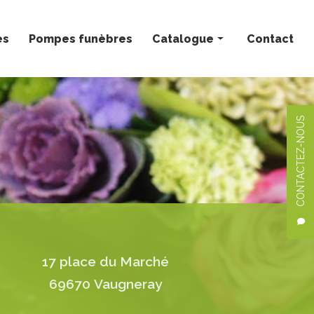
ès
Pompes funèbres
Catalogue
Contact
Bouquets personnalisés
Compositions florales
CONTACTEZ-NOUS
Deuil
Mariage
Plantes
17 place du Marché
69670 Vaugneray