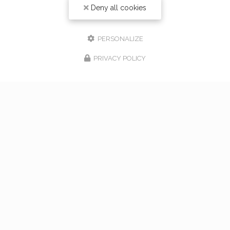
Deny all cookies
PERSONALIZE
PRIVACY POLICY
17/02/2026
bouquet de mariage à Vaugneray
Venez nous rencontrer pour l'organisation de votre