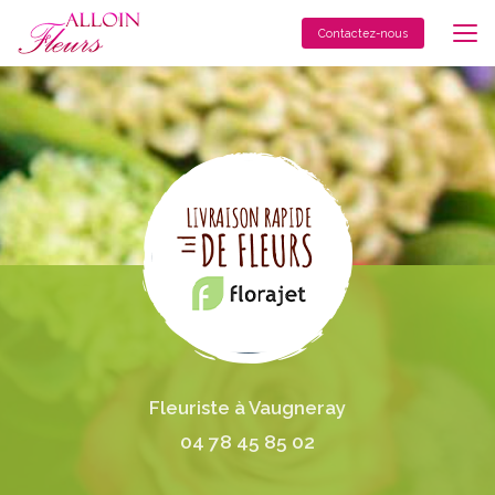
Aller
au
Contactez-nous
contenu
principal
Fleuriste à Vaugneray
04 78 45 85 02