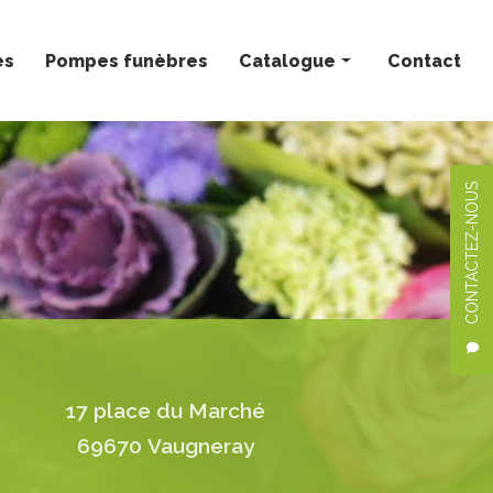
ès
Pompes funèbres
Catalogue
Contact
Bouquets personnalisés
Compositions florales
CONTACTEZ-NOUS
Deuil
Mariage
Plantes
17 place du Marché
69670 Vaugneray