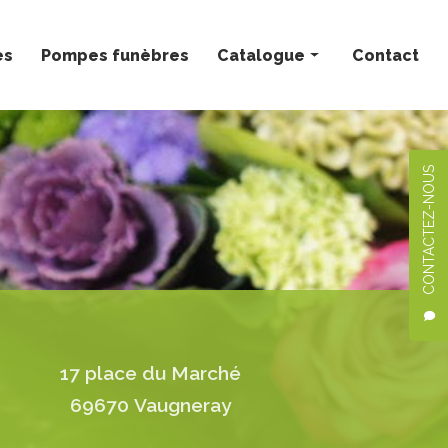
ès
Pompes funèbres
Catalogue
Contact
Bouquets personnalisés
Compositions florales
CONTACTEZ-NOUS
Deuil
Mariage
Plantes
17 place du Marché
69670 Vaugneray