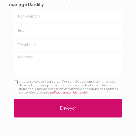
mariage Dardilly
Nom Prénom
Email
Téléphone
Message
J'autorise ce site à conserver l'ensemble des données transmises
dans ce formulaire pour faciliter le suivi et le traitement de ma
demande.
(Aucune exploitation commerciale ne sera faite des données
conservées. Voir notre
politique de confidentialité
)