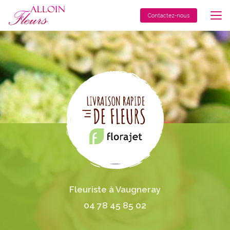
Aller
au
Contactez-nous
contenu
principal
Fleuriste à Vaugneray
04 78 45 85 02