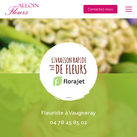
Aller
au
Contactez-nous
contenu
principal
Fleuriste à Vaugneray
04 78 45 85 02