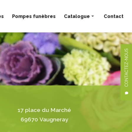
ès
Pompes funèbres
Catalogue
Contact
Bouquets personnalisés
Compositions florales
CONTACTEZ-NOUS
Deuil
Mariage
Plantes
17 place du Marché
69670 Vaugneray