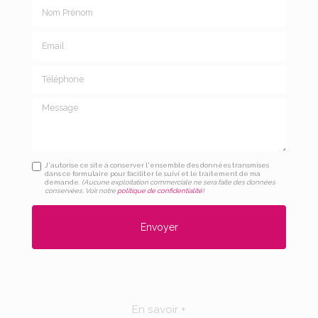
Nom Prénom
Email
Téléphone
Message
J'autorise ce site à conserver l'ensemble des données transmises
dans ce formulaire pour faciliter le suivi et le traitement de ma
demande.
(Aucune exploitation commerciale ne sera faite des données
conservées. Voir notre
politique de confidentialité
)
En savoir +