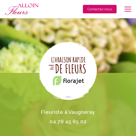
Aller
au
Contactez-nous
contenu
principal
Fleuriste à Vaugneray
04 78 45 85 02