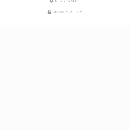
PERSONALIZE
PRIVACY POLICY
17/02/2026
bouquet de mariage à Vaugneray
Venez nous rencontrer pour l'organisation de votre
mariage à Vaugneray et dans l'ouest lyonnais... Vous
souhaitant une agréable visite, si vous avez besoin
d'un complément d'information concernant…