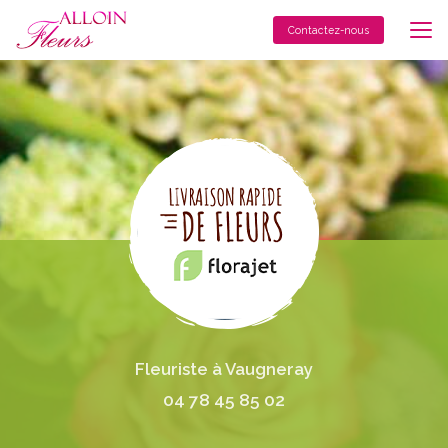
Aller
au
Contactez-nous
contenu
principal
Fleuriste à Vaugneray
04 78 45 85 02