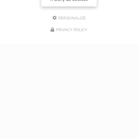
PERSONALIZE
PRIVACY POLICY
17/02/2026
bouquet de mariage à Vaugneray
Venez nous rencontrer pour l'organisation de votre
mariage à Vaugneray et dans l'ouest lyonnais... Vous