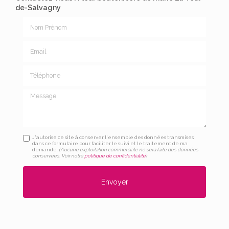
de-Salvagny
Nom Prénom
Email
Téléphone
Message
J'autorise ce site à conserver l'ensemble des données transmises
dans ce formulaire pour faciliter le suivi et le traitement de ma
demande.
(Aucune exploitation commerciale ne sera faite des données
conservées. Voir notre
politique de confidentialité
)