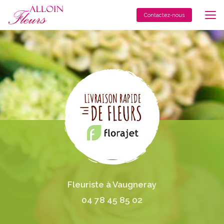
Aller
au
Contactez-nous
contenu
principal
Fleuriste à Vaugneray
04 78 45 85 02