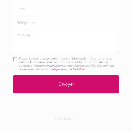
Email
Téléphone
Message
J'autorise ce site à conserver l'ensemble des données transmises
dans ce formulaire pour faciliter le suivi et le traitement de ma
demande.
(Aucune exploitation commerciale ne sera faite des données
conservées. Voir notre
politique de confidentialité
)
En savoir +