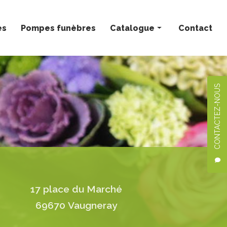
ès
Pompes funèbres
Catalogue
Contact
Bouquets personnalisés
Compositions florales
CONTACTEZ-NOUS
Deuil
Mariage
Plantes
17 place du Marché
69670 Vaugneray