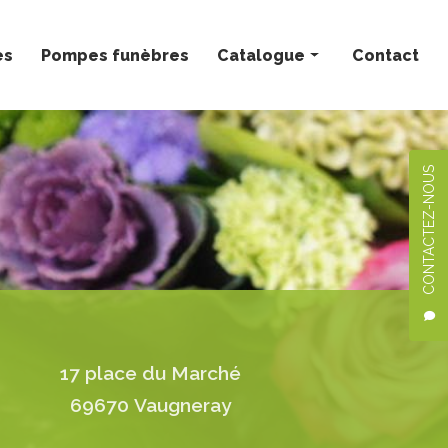
ès
Pompes funèbres
Catalogue
Contact
Bouquets personnalisés
Compositions florales
CONTACTEZ-NOUS
Deuil
Mariage
Plantes
17 place du Marché
69670 Vaugneray