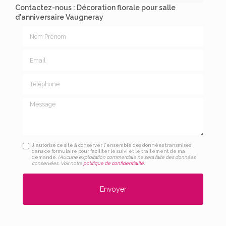
Contactez-nous : Décoration florale pour salle
d'anniversaire Vaugneray
Nom Prénom
Email
Téléphone
Message
J'autorise ce site à conserver l'ensemble des données transmises
dans ce formulaire pour faciliter le suivi et le traitement de ma
demande.
(Aucune exploitation commerciale ne sera faite des données
conservées. Voir notre
politique de confidentialité
)