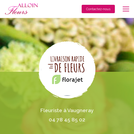
Aller
au
Contactez-nous
contenu
principal
Fleuriste à Vaugneray
04 78 45 85 02