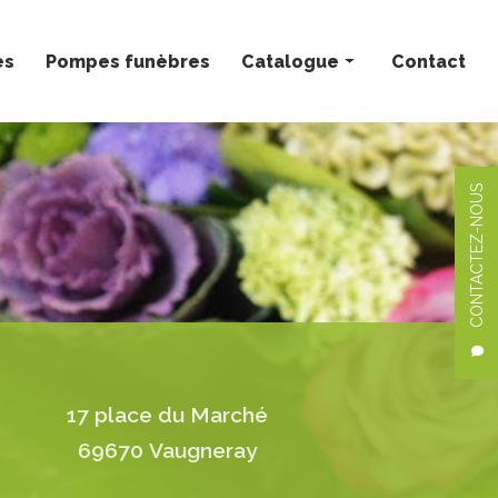
ès
Pompes funèbres
Catalogue
Contact
Bouquets personnalisés
Compositions florales
CONTACTEZ-NOUS
Deuil
Mariage
Plantes
17 place du Marché
69670 Vaugneray