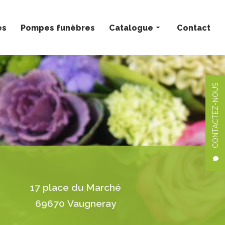
ès
Pompes funèbres
Catalogue
Contact
Bouquets personnalisés
Compositions florales
CONTACTEZ-NOUS
Deuil
Mariage
Plantes
17 place du Marché
69670 Vaugneray