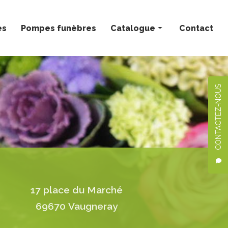
ès
Pompes funèbres
Catalogue
Contact
Bouquets personnalisés
Compositions florales
CONTACTEZ-NOUS
Deuil
Mariage
Plantes
17 place du Marché
69670 Vaugneray