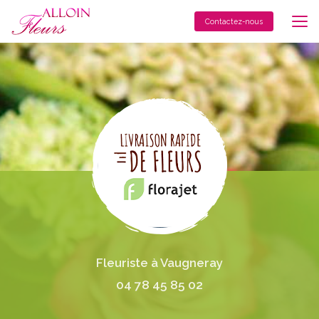
Aller
au
Contactez-nous
contenu
principal
Fleuriste à Vaugneray
04 78 45 85 02