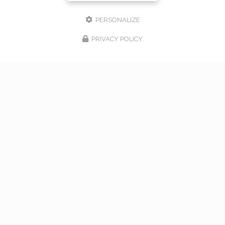
PERSONALIZE
PRIVACY POLICY
17/02/2026
bouquet de mariage à Vaugneray
Venez nous rencontrer pour l'organisation de votre
mariage à Vaugneray et dans l'ouest lyonnais... Vous
souhaitant une agréable visite, si vous avez besoin