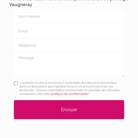
Vaugneray
Nom Prénom
Email
Téléphone
Message
J'autorise ce site à conserver l'ensemble des données transmises
dans ce formulaire pour faciliter le suivi et le traitement de ma
demande.
(Aucune exploitation commerciale ne sera faite des données
conservées. Voir notre
politique de confidentialité
)