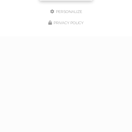
PERSONALIZE
PRIVACY POLICY
17/02/2026
bouquet de mariage à Vaugneray
Venez nous rencontrer pour l'organisation de votre
mariage à Vaugneray et dans l'ouest lyonnais... Vous
souhaitant une agréable visite, si vous avez besoin