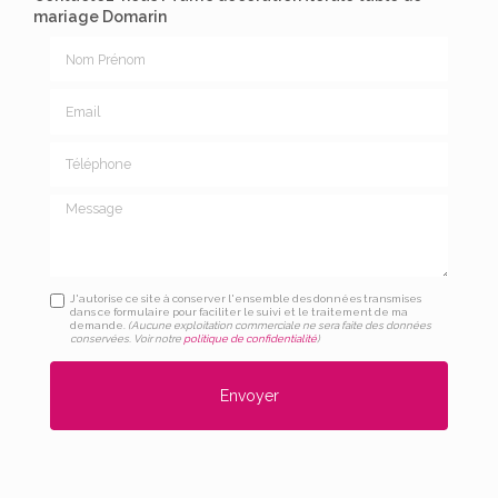
mariage Domarin
Nom Prénom
Email
Téléphone
Message
J'autorise ce site à conserver l'ensemble des données transmises
dans ce formulaire pour faciliter le suivi et le traitement de ma
demande.
(Aucune exploitation commerciale ne sera faite des données
conservées. Voir notre
politique de confidentialité
)