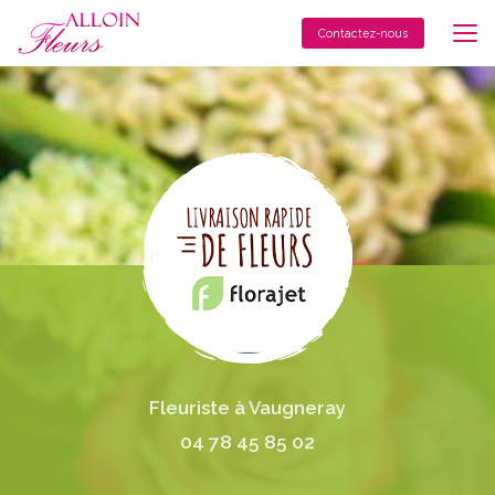
Aller
au
Contactez-nous
contenu
principal
Fleuriste à Vaugneray
04 78 45 85 02