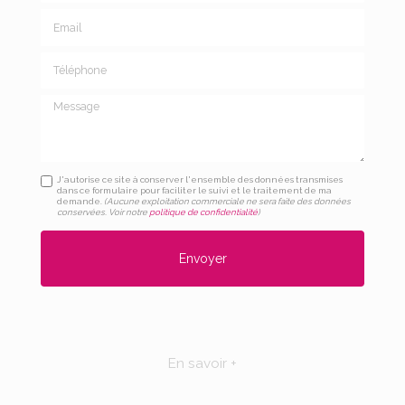
Email
Téléphone
Message
J'autorise ce site à conserver l'ensemble des données transmises
dans ce formulaire pour faciliter le suivi et le traitement de ma
demande.
(Aucune exploitation commerciale ne sera faite des données
conservées. Voir notre
politique de confidentialité
)
En savoir +