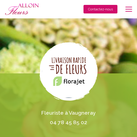
Aller
au
Contactez-nous
contenu
principal
Fleuriste à Vaugneray
04 78 45 85 02