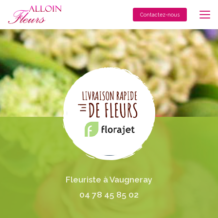
Aller
au
Contactez-nous
contenu
principal
Fleuriste à Vaugneray
04 78 45 85 02