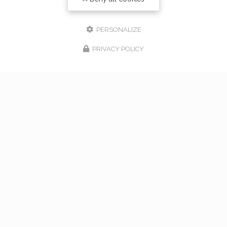
PERSONALIZE
PRIVACY POLICY
17/02/2026
bouquet de mariage à Vaugneray
Venez nous rencontrer pour l'organisation de votre
mariage à Vaugneray et dans l'ouest lyonnais... Vous