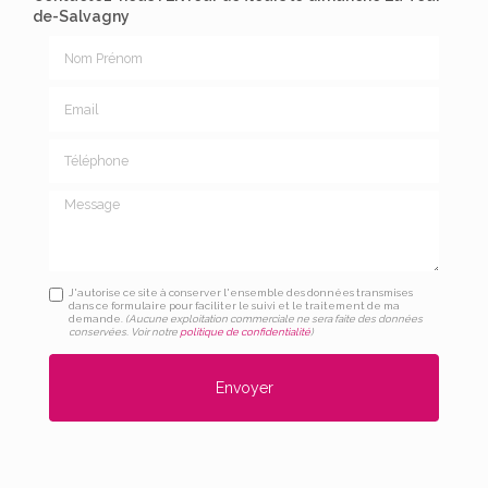
de-Salvagny
Nom Prénom
Email
Téléphone
Message
J'autorise ce site à conserver l'ensemble des données transmises
dans ce formulaire pour faciliter le suivi et le traitement de ma
demande.
(Aucune exploitation commerciale ne sera faite des données
conservées. Voir notre
politique de confidentialité
)