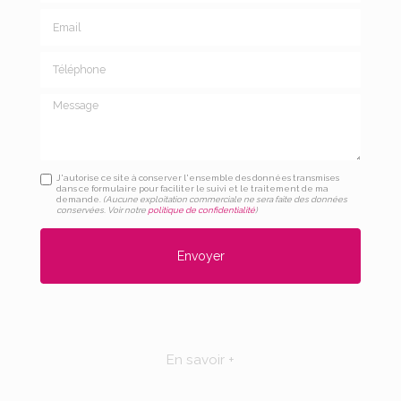
Email
Téléphone
Message
J'autorise ce site à conserver l'ensemble des données transmises
dans ce formulaire pour faciliter le suivi et le traitement de ma
demande.
(Aucune exploitation commerciale ne sera faite des données
conservées. Voir notre
politique de confidentialité
)
En savoir +