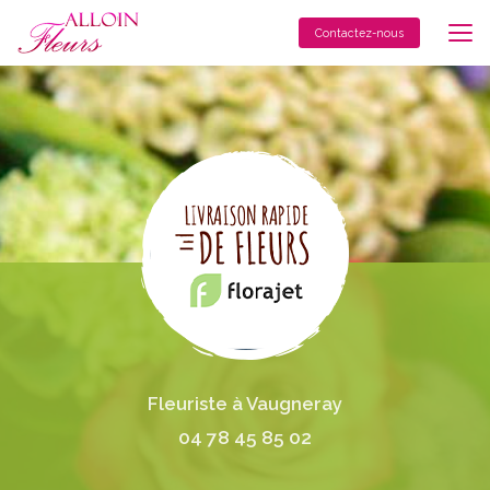
Aller
au
Contactez-nous
contenu
principal
Fleuriste à Vaugneray
04 78 45 85 02