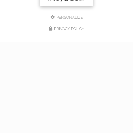
PERSONALIZE
PRIVACY POLICY
17/02/2026
bouquet de mariage à Vaugneray
Venez nous rencontrer pour l'organisation de votre
mariage à Vaugneray et dans l'ouest lyonnais... Vous