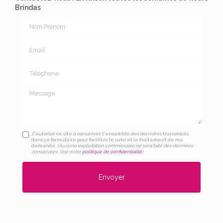
Brindas
Nom Prénom
Email
Téléphone
Message
J'autorise ce site à conserver l'ensemble des données transmises
dans ce formulaire pour faciliter le suivi et le traitement de ma
demande.
(Aucune exploitation commerciale ne sera faite des données
conservées. Voir notre
politique de confidentialité
)