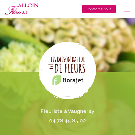
Aller
au
Contactez-nous
contenu
principal
Fleuriste à Vaugneray
04 78 45 85 02