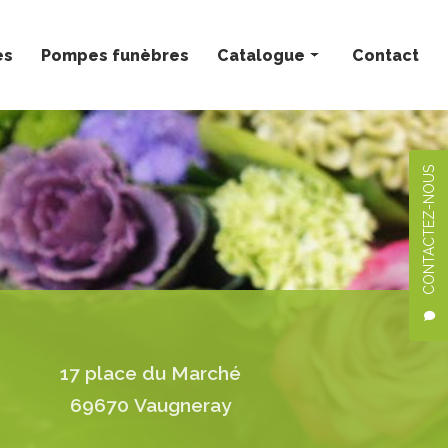
ès
Pompes funèbres
Catalogue
Contact
Bouquets personnalisés
Compositions florales
CONTACTEZ-NOUS
Deuil
Mariage
Plantes
17 place du Marché
69670 Vaugneray