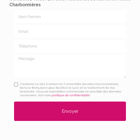
Charbonnières
Nom Prénom
Email
Téléphone
Message
J'autorise ce site à conserver l'ensemble des données transmises
dans ce formulaire pour faciliter le suivi et le traitement de ma
demande.
(Aucune exploitation commerciale ne sera faite des données
conservées. Voir notre
politique de confidentialité
)