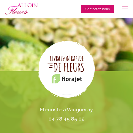
Aller
au
Contactez-nous
contenu
principal
Fleuriste à Vaugneray
04 78 45 85 02