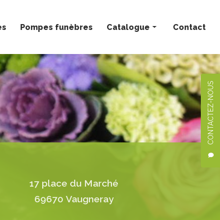
ès
Pompes funèbres
Catalogue
Contact
Bouquets personnalisés
Compositions florales
CONTACTEZ-NOUS
Deuil
Mariage
Plantes
17 place du Marché
69670 Vaugneray