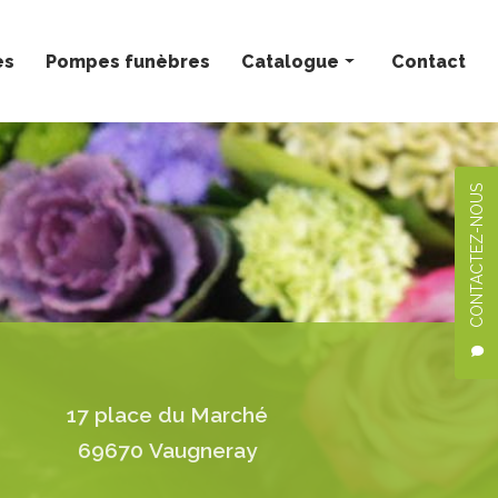
ès
Pompes funèbres
Catalogue
Contact
Bouquets personnalisés
Compositions florales
CONTACTEZ-NOUS
Deuil
Mariage
Plantes
17 place du Marché
69670 Vaugneray