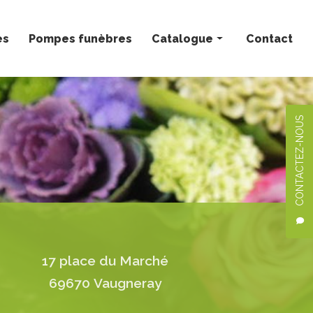
ès
Pompes funèbres
Catalogue
Contact
Bouquets personnalisés
Compositions florales
CONTACTEZ-NOUS
Deuil
Mariage
Plantes
17 place du Marché
69670 Vaugneray