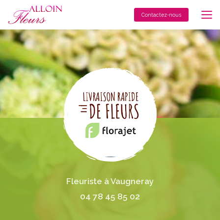
Aller
au
Contactez-nous
contenu
principal
Fleuriste à Vaugneray
04 78 45 85 02