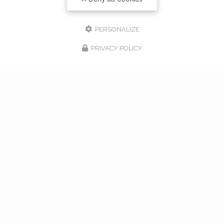
PERSONALIZE
PRIVACY POLICY
17/02/2026
bouquet de mariage à Vaugneray
Venez nous rencontrer pour l'organisation de votre
mariage à Vaugneray et dans l'ouest lyonnais... Vous