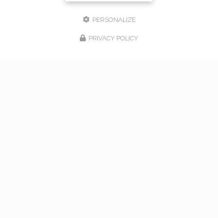
PERSONALIZE
PRIVACY POLICY
17/02/2026
bouquet de mariage à Vaugneray
Venez nous rencontrer pour l'organisation de votre
mariage à Vaugneray et dans l'ouest lyonnais... Vous
souhaitant une agréable visite, si vous avez besoin