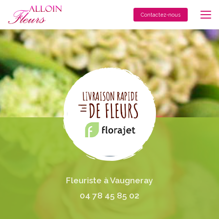
Aller
au
Contactez-nous
contenu
principal
Fleuriste à Vaugneray
04 78 45 85 02