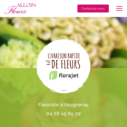
Aller
au
Contactez-nous
contenu
principal
Fleuriste à Vaugneray
04 78 45 85 02