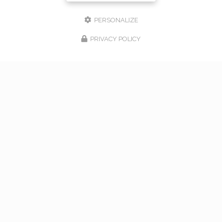
PERSONALIZE
PRIVACY POLICY
17/02/2026
bouquet de mariage à Vaugneray
Venez nous rencontrer pour l'organisation de votre
mariage à Vaugneray et dans l'ouest lyonnais... Vous
souhaitant une agréable visite, si vous avez besoin