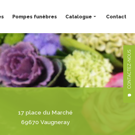
ès
Pompes funèbres
Catalogue
Contact
Bouquets personnalisés
Compositions florales
CONTACTEZ-NOUS
Deuil
Mariage
Plantes
17 place du Marché
69670 Vaugneray