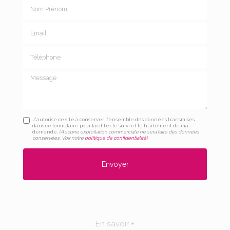
Nom Prénom
Email
Téléphone
Message
J'autorise ce site à conserver l'ensemble des données transmises
dans ce formulaire pour faciliter le suivi et le traitement de ma
demande.
(Aucune exploitation commerciale ne sera faite des données
conservées. Voir notre
politique de confidentialité
)
En savoir +