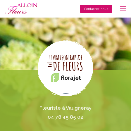
Aller
au
Contactez-nous
contenu
principal
Fleuriste à Vaugneray
04 78 45 85 02