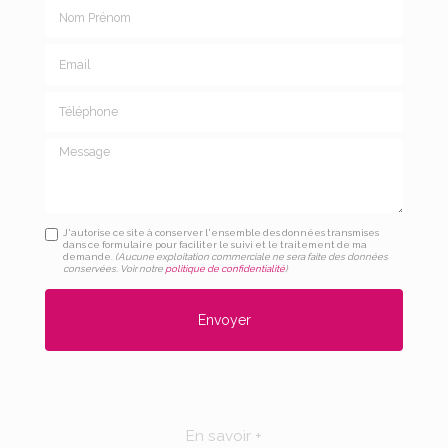
Nom Prénom
Email
Téléphone
Message
J'autorise ce site à conserver l'ensemble des données transmises
dans ce formulaire pour faciliter le suivi et le traitement de ma
demande.
(Aucune exploitation commerciale ne sera faite des données
conservées. Voir notre
politique de confidentialité
)
En savoir +