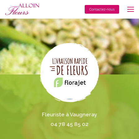
Aller
au
Contactez-nous
contenu
principal
Fleuriste à Vaugneray
04 78 45 85 02