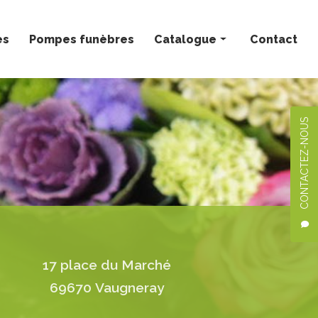
ès
Pompes funèbres
Catalogue
Contact
Bouquets personnalisés
Compositions florales
CONTACTEZ-NOUS
Deuil
Mariage
Plantes
17 place du Marché
69670 Vaugneray