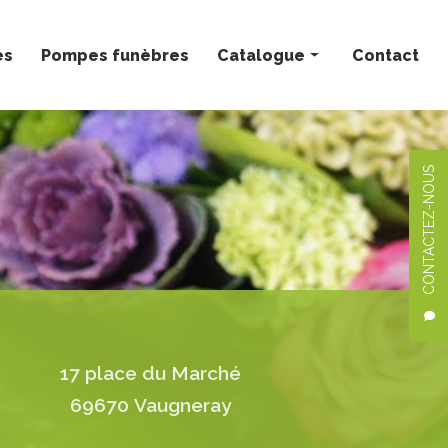
ès
Pompes funèbres
Catalogue
Contact
Bouquets personnalisés
Compositions florales
CONTACTEZ-NOUS
Deuil
Mariage
Plantes
17 place du Marché
69670 Vaugneray