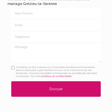
mariage Grézieu-la-Varenne
Nom Prénom
Email
Téléphone
Message
J'autorise ce site à conserver l'ensemble des données transmises
dans ce formulaire pour faciliter le suivi et le traitement de ma
demande.
(Aucune exploitation commerciale ne sera faite des données
conservées. Voir notre
politique de confidentialité
)