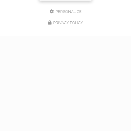
PERSONALIZE
PRIVACY POLICY
17/02/2026
bouquet de mariage à Vaugneray
Venez nous rencontrer pour l'organisation de votre
mariage à Vaugneray et dans l'ouest lyonnais... Vous
souhaitant une agréable visite, si vous avez besoin