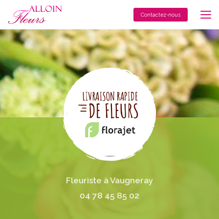
Aller
au
Contactez-nous
contenu
principal
Fleuriste à Vaugneray
04 78 45 85 02